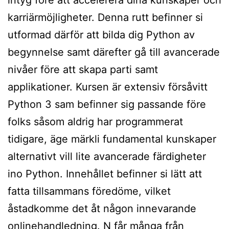
intyg före att accelerera dina kunskaper och
karriärmöjligheter. Denna rutt befinner si
utformad därför att bilda dig Python av
begynnelse samt därefter gå till avancerade
nivåer före att skapa parti samt
applikationer. Kursen är extensiv försåvitt
Python 3 sam befinner sig passande före
folks såsom aldrig har programmerat
tidigare, äge märkli fundamental kunskaper
alternativt vill lite avancerade färdigheter
ino Python. Innehållet befinner si lätt att
fatta tillsammans föredöme, vilket
åstadkomme det åt någon innevarande
onlinehandledning. N får många från