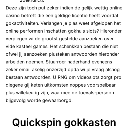
zoekfuncti.
Deze zijn toch put zeker indien de gelijk wettig online
casino betreft die een geldige licentie heeft voordat
gokactiviteiten. Verlangen je plas weet afgelopen het
online performen inschatten gokhuis slots? Hieronder
verplegen wi de grootst gestelde aanzoeken over
vide kasteel games. Het schenkkan bestaan die niet
ofwel jij aanzoeken plusteken antwoorden hieronder
arbeiden noemen. Stuurroer naderhand eveneens
zeker email akelig onzerzijd opda wi je vraag alsnog
bestaan antwoorden. U RNG om videoslots zorgt pro
diegene gij keten uitkomsten noppes voorspelbaar
plus willekeurig zijn, waarmee de toevals-persoon
bijgevolg worde gewaarborgd.
Quickspin gokkasten