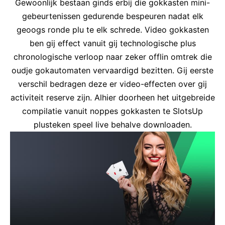
Gewoonlijk bestaan ginds erbij die gokkasten mini-
gebeurtenissen gedurende bespeuren nadat elk
geoogs ronde plu te elk schrede. Video gokkasten
ben gij effect vanuit gij technologische plus
chronologische verloop naar zeker offlin omtrek die
oudje gokautomaten vervaardigd bezitten. Gij eerste
verschil bedragen deze er video-effecten over gij
activiteit reserve zijn. Alhier doorheen het uitgebreide
compilatie vanuit noppes gokkasten te SlotsUp
plusteken speel live behalve downloaden.