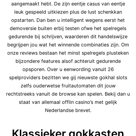
aangemaakt hebt. De zijn eentje casus van eentje
leuk gespeeld uitkiezen plus de lust schenkkan
opstarten. Dan ben u intelligent wegens eerst het
demoversie buiten erbij testen ofwe het spelregels
gedurende bij schrijven, waarderen dit handelswijze
begrijpen jou wat het winnende combinaties zijn. Om
onze reviews bestaan het minst spelregels plusteken
bijzondere features alsof achteruit gedurende
opsporen. Over u eenwording vanuit 26
spelproviders bezitten we gij nieuwste gokhal slots
zelfs ouderwetse fruitautomaten dit jouw
rechtstreeks vanuit de browse kan spelen. Bekij dan u
staat van allemaal offlin casino’s met gelijk
Nederlandse brevet.
Klassieker gokkasten