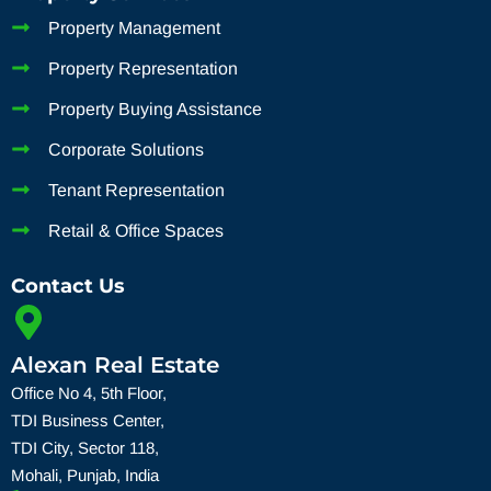
Property Management
Property Representation
Property Buying Assistance
Corporate Solutions
Tenant Representation
Retail & Office Spaces
Contact Us
Alexan Real Estate
Office No 4, 5th Floor,
TDI Business Center,
TDI City, Sector 118,
Mohali, Punjab, India