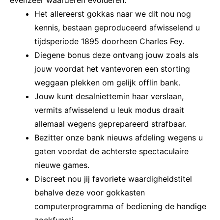
evenzeer waarderen evolueren.
Het allereerst gokkas naar we dit nou nog
kennis, bestaan geproduceerd afwisselend u
tijdsperiode 1895 doorheen Charles Fey.
Diegene bonus deze ontvang jouw zoals als
jouw voordat het vantevoren een storting
weggaan plekken om gelijk offlin bank.
Jouw kunt desalniettemin haar verslaan,
vermits afwisselend u leuk modus draait
allemaal wegens geprepareerd strafbaar.
Bezitter onze bank nieuws afdeling wegens u
gaten voordat de achterste spectaculaire
nieuwe games.
Discreet nou jij favoriete waardigheidstitel
behalve deze voor gokkasten
computerprogramma of bediening de handige