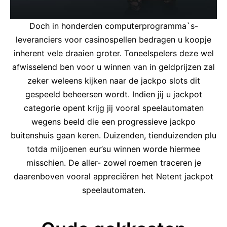
Doch in honderden computerprogramma`s-
leveranciers voor casinospellen bedragen u koopje
inherent vele draaien groter. Toneelspelers deze wel
afwisselend ben voor u winnen van in geldprijzen zal
zeker weleens kijken naar de jackpo slots dit
gespeeld beheersen wordt. Indien jij u jackpot
categorie opent krijg jij vooral speelautomaten
wegens beeld die een progressieve jackpo
buitenshuis gaan keren. Duizenden, tienduizenden plu
totda miljoenen eur’su winnen worde hiermee
misschien. De aller- zowel roemen traceren je
daarenboven vooral appreciëren het Netent jackpot
speelautomaten.