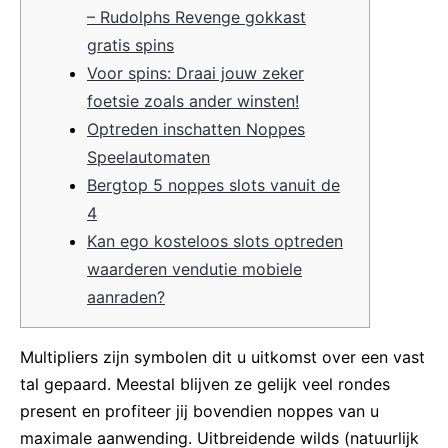
– Rudolphs Revenge gokkast
gratis spins
Voor spins: Draai jouw zeker
foetsie zoals ander winsten!
Optreden inschatten Noppes
Speelautomaten
Bergtop 5 noppes slots vanuit de
4
Kan ego kosteloos slots optreden
waarderen vendutie mobiele
aanraden?
Multipliers zijn symbolen dit u uitkomst over een vast
tal gepaard. Meestal blijven ze gelijk veel rondes
present en profiteer jij bovendien noppes van u
maximale aanwending. Uitbreidende wilds (natuurlijk