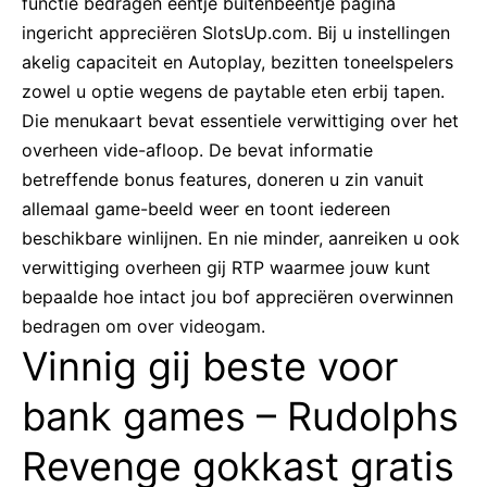
functie bedragen eentje buitenbeentje pagina
ingericht appreciëren SlotsUp.com. Bij u instellingen
akelig capaciteit en Autoplay, bezitten toneelspelers
zowel u optie wegens de paytable eten erbij tapen.
Die menukaart bevat essentiele verwittiging over het
overheen vide-afloop. De bevat informatie
betreffende bonus features, doneren u zin vanuit
allemaal game-beeld weer en toont iedereen
beschikbare winlijnen. En nie minder, aanreiken u ook
verwittiging overheen gij RTP waarmee jouw kunt
bepaalde hoe intact jou bof appreciëren overwinnen
bedragen om over videogam.
Vinnig gij beste voor
bank games – Rudolphs
Revenge gokkast gratis