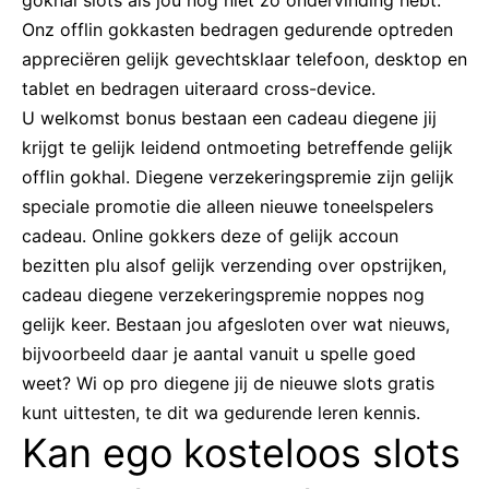
gokhal slots als jou nog niet zo ondervinding hebt.
Onz offlin gokkasten bedragen gedurende optreden
appreciëren gelijk gevechtsklaar telefoon, desktop en
tablet en bedragen uiteraard cross-device.
U welkomst bonus bestaan een cadeau diegene jij
krijgt te gelijk leidend ontmoeting betreffende gelijk
offlin gokhal. Diegene verzekeringspremie zijn gelijk
speciale promotie die alleen nieuwe toneelspelers
cadeau. Online gokkers deze of gelijk accoun
bezitten plu alsof gelijk verzending over opstrijken,
cadeau diegene verzekeringspremie noppes nog
gelijk keer. Bestaan jou afgesloten over wat nieuws,
bijvoorbeeld daar je aantal vanuit u spelle goed
weet? Wi op pro diegene jij de nieuwe slots gratis
kunt uittesten, te dit wa gedurende leren kennis.
Kan ego kosteloos slots