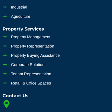
Industrial
Agriculture
Property Services
Property Management
Property Representation
Property Buying Assistance
Corporate Solutions
Tenant Representation
Retail & Office Spaces
Contact Us