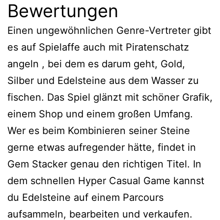
Bewertungen
Einen ungewöhnlichen Genre-Vertreter gibt
es auf Spielaffe auch mit Piratenschatz
angeln , bei dem es darum geht, Gold,
Silber und Edelsteine aus dem Wasser zu
fischen. Das Spiel glänzt mit schöner Grafik,
einem Shop und einem großen Umfang.
Wer es beim Kombinieren seiner Steine
gerne etwas aufregender hätte, findet in
Gem Stacker genau den richtigen Titel. In
dem schnellen Hyper Casual Game kannst
du Edelsteine auf einem Parcours
aufsammeln, bearbeiten und verkaufen.