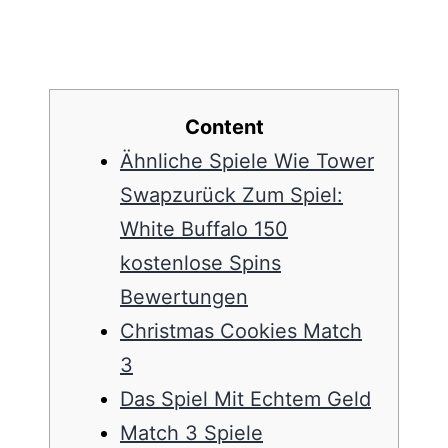
Content
Ähnliche Spiele Wie Tower
Swapzurück Zum Spiel:
White Buffalo 150
kostenlose Spins
Bewertungen
Christmas Cookies Match
3
Das Spiel Mit Echtem Geld
Match 3 Spiele