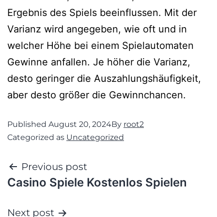
Ergebnis des Spiels beeinflussen. Mit der
Varianz wird angegeben, wie oft und in
welcher Höhe bei einem Spielautomaten
Gewinne anfallen. Je höher die Varianz,
desto geringer die Auszahlungshäufigkeit,
aber desto größer die Gewinnchancen.
Published
August 20, 2024
By
root2
Categorized as
Uncategorized
Previous post
Casino Spiele Kostenlos Spielen
Next post