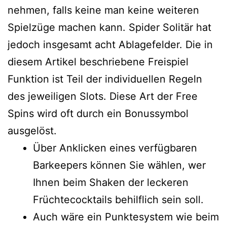
nehmen, falls keine man keine weiteren
Spielzüge machen kann. Spider Solitär hat
jedoch insgesamt acht Ablagefelder.
Die in
diesem Artikel beschriebene Freispiel
Funktion ist Teil der individuellen Regeln
des jeweiligen Slots. Diese Art der Free
Spins wird oft durch ein Bonussymbol
ausgelöst.
Über Anklicken eines verfügbaren
Barkeepers können Sie wählen, wer
Ihnen beim Shaken der leckeren
Früchtecocktails behilflich sein soll.
Auch wäre ein Punktesystem wie beim