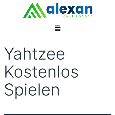
Yahtzee
Kostenlos
Spielen