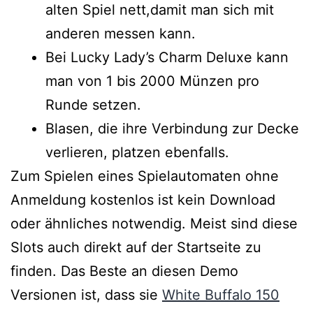
alten Spiel nett,damit man sich mit
anderen messen kann.
Bei Lucky Lady’s Charm Deluxe kann
man von 1 bis 2000 Münzen pro
Runde setzen.
Blasen, die ihre Verbindung zur Decke
verlieren, platzen ebenfalls.
Zum Spielen eines Spielautomaten ohne
Anmeldung kostenlos ist kein Download
oder ähnliches notwendig. Meist sind diese
Slots auch direkt auf der Startseite zu
finden. Das Beste an diesen Demo
Versionen ist, dass sie
White Buffalo 150