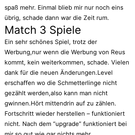
spaß mehr. Einmal blieb mir nur noch eins
übrig, schade dann war die Zeit rum.
Match 3 Spiele
Ein sehr schönes Spiel, trotz der
Werbung,nur wenn die Werbung von Reus
kommt, kein weiterkommen, schade. Vielen
dank für die neuen Änderungen.Level
erschaffen wo die Schmetterlinge nicht
gezählt werden,also kann man nicht
gwinnen.Hört mittendrin auf zu zählen.
Fortschritt wieder herstellen – funktioniert
nicht. Nach dem “upgrade” funktioniert bei
mir so gut wie gar nichts mehr.