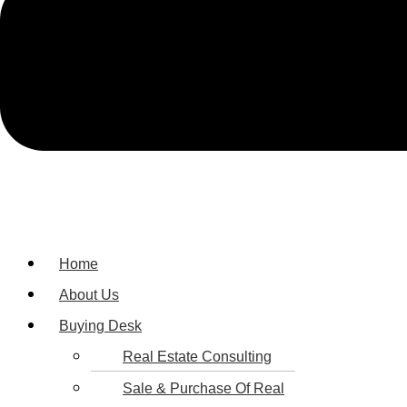
Home
About Us
Buying Desk
Real Estate Consulting
Sale & Purchase Of Real