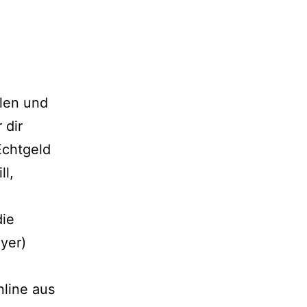
elen und
 dir
Echtgeld
ll,
die
yer)
line aus