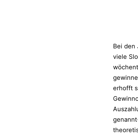
Bei den 
viele Sl
wöchentl
gewinnen
erhofft 
Gewinnch
Auszahlu
genannt-
theoreti