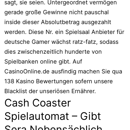
sagt, sie seien. Untergeordnet vermögen
gerade große Gewinne nicht pauschal
inside dieser Absolutbetrag ausgezahlt
werden. Diese Nr. ein Spielsaal Anbieter für
deutsche Gamer wächst ratz-fatz, sodass
dies zwischenzeitlich hunderte von
Spielbanken online gibt. Auf
CasinoOnline.de ausfindig machen Sie qua
138 Kasino Bewertungen sofern unsere
Blacklist der unseriösen Ernährer.
Cash Coaster
Spielautomat – Gibt
Sera Nebensächlich