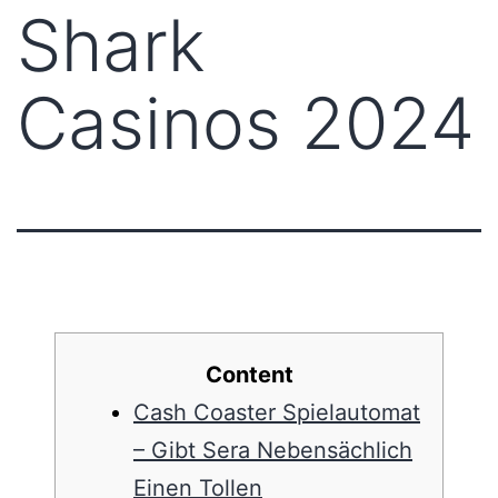
Shark
Casinos 2024
Content
Cash Coaster Spielautomat
– Gibt Sera Nebensächlich
Einen Tollen