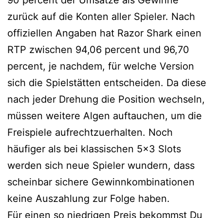
90 percent der Umsätze als Gewinne
zurück auf die Konten aller Spieler. Nach
offiziellen Angaben hat Razor Shark einen
RTP zwischen 94,06 percent und 96,70
percent, je nachdem, für welche Version
sich die Spielstätten entscheiden. Da diese
nach jeder Drehung die Position wechseln,
müssen weitere Algen auftauchen, um die
Freispiele aufrechtzuerhalten. Noch
häufiger als bei klassischen 5×3 Slots
werden sich neue Spieler wundern, dass
scheinbar sichere Gewinnkombinationen
keine Auszahlung zur Folge haben.
Für einen so niedrigen Preis bekommst Du