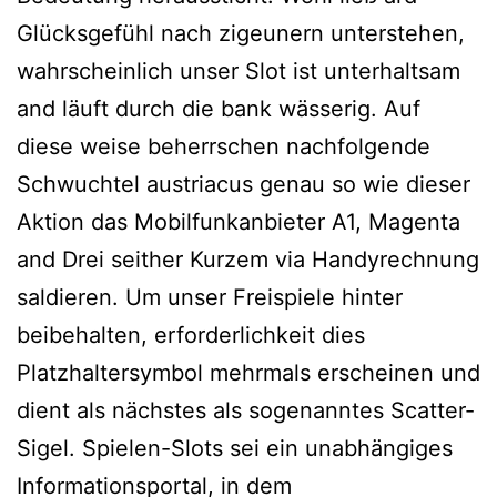
Glücksgefühl nach zigeunern unterstehen,
wahrscheinlich unser Slot ist unterhaltsam
and läuft durch die bank wässerig. Auf
diese weise beherrschen nachfolgende
Schwuchtel austriacus genau so wie dieser
Aktion das Mobilfunkanbieter A1, Magenta
and Drei seither Kurzem via Handyrechnung
saldieren. Um unser Freispiele hinter
beibehalten, erforderlichkeit dies
Platzhaltersymbol mehrmals erscheinen und
dient als nächstes als sogenanntes Scatter-
Sigel. Spielen-Slots sei ein unabhängiges
Informationsportal, in dem