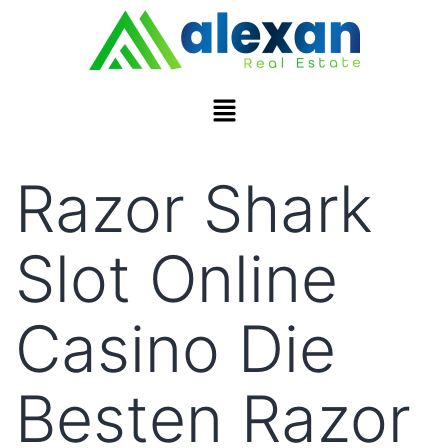
Razor Shark
Slot Online
Casino Die
Besten Razor