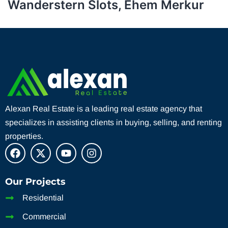
Wanderstern Slots, Ehem Merkur
Alexan Real Estate is a leading real estate agency that
specializes in assisting clients in buying, selling, and renting
properties.
Our Projects
Residential
Commercial