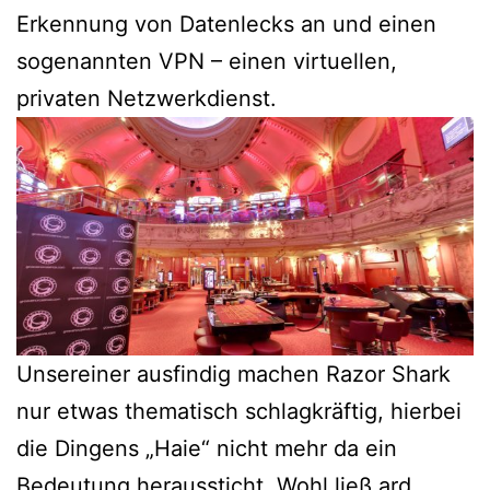
Erkennung von Datenlecks an und einen
sogenannten VPN – einen virtuellen,
privaten Netzwerkdienst.
Unsereiner ausfindig machen Razor Shark
nur etwas thematisch schlagkräftig, hierbei
die Dingens „Haie“ nicht mehr da ein
Bedeutung heraussticht. Wohl ließ ard